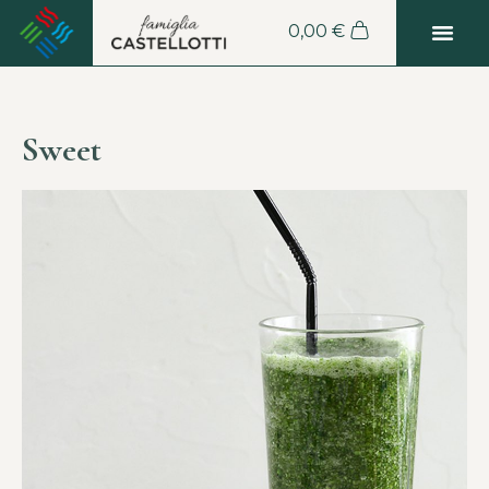
0,00
€
Sweet