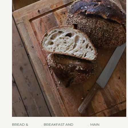
BREAD &
,
BREAKFAST AND
,
MAIN