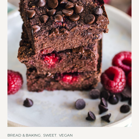
BREAD & BAKING
,
SWEET
,
VEGAN